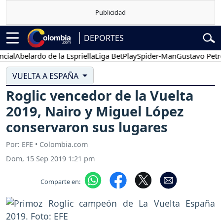
DEPORTES
Abelardo de la Espriella
Liga BetPlay
Spider-Man
Gustavo Petro
VUELTA A ESPAÑA
Roglic vencedor de la Vuelta
2019, Nairo y Miguel López
conservaron sus lugares
Por: EFE • Colombia.com
Dom, 15 Sep 2019 1:21 pm
Comparte en: