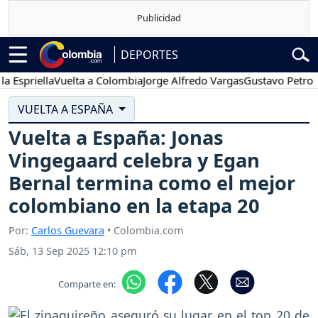
DEPORTES
iella
Vuelta a Colombia
Jorge Alfredo Vargas
Gustavo Petro
Pose
VUELTA A ESPAÑA
Vuelta a España: Jonas
Vingegaard celebra y Egan
Bernal termina como el mejor
colombiano en la etapa 20
Por:
Carlos Guevara
• Colombia.com
Sáb, 13 Sep 2025 12:10 pm
Comparte en: