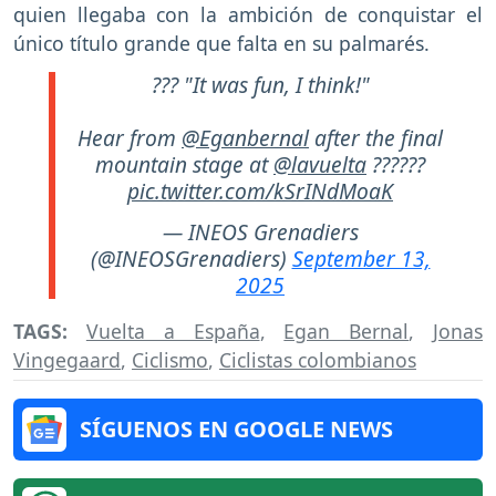
quien llegaba con la ambición de conquistar el
único título grande que falta en su palmarés.
??? "It was fun, I think!"
Hear from
@Eganbernal
after the final
mountain stage at
@lavuelta
??????
pic.twitter.com/kSrINdMoaK
— INEOS Grenadiers
(@INEOSGrenadiers)
September 13,
2025
TAGS:
Vuelta a España
,
Egan Bernal
,
Jonas
Vingegaard
,
Ciclismo
,
Ciclistas colombianos
SÍGUENOS EN GOOGLE NEWS