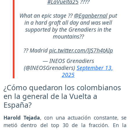
#LaVuelta25
????
What an epic stage ??
@Eganbernal
put
in a hard graft all day and was well
supported by the Grenadiers in the
mountains??
?? Madrid
pic.twitter.com/IJS7h4tAIp
— INEOS Grenadiers
(@INEOSGrenadiers)
September 13,
2025
¿Cómo quedaron los colombianos
en la general de la Vuelta a
España?
Harold Tejada
, con una actuación constante, se
metió dentro del top 30 de la fracción. En la