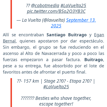
??
@cabotmedia
#LaVuelta25
pic.twitter.com/BSo2Q3YB3C
— La Vuelta (@lavuelta)
September 13,
2025
Allí se encontraban
Santiago Buitrago
y
Egan
Bernal
, quienes apostaron por dar espectáculo.
Sin embargo, el grupo se fue reduciendo en el
ascenso al Alto de Navacerrada y poco a poco las
fuerzas empezaron a pasar factura.
Buitrago
,
pese a su entrega, fue absorbido por el lote de
favoritos antes de afrontar el puerto final.
??- 157 km | Stage 2?0? - Etapa 2?0? |
#LaVuelta25
??????? Besties who shave together,
escape together!