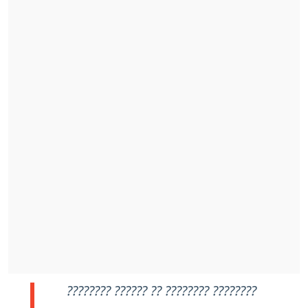
???????? ?????? ?? ???????? ????????