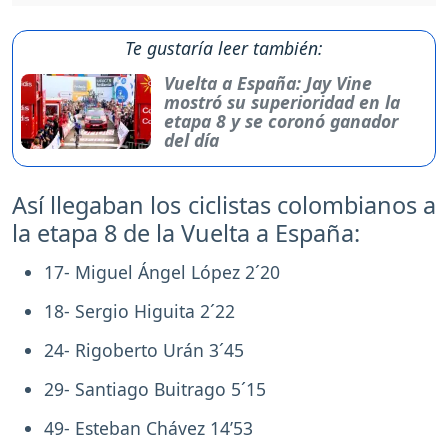
Te gustaría leer también:
Vuelta a España: Jay Vine
mostró su superioridad en la
etapa 8 y se coronó ganador
del día
Así llegaban los ciclistas colombianos a
la etapa 8 de la Vuelta a España:
17- Miguel Ángel López 2´20
18- Sergio Higuita 2´22
24- Rigoberto Urán 3´45
29- Santiago Buitrago 5´15
49- Esteban Chávez 14’53