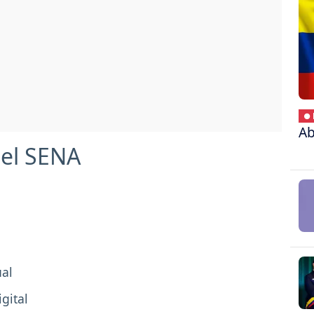
● 
Ab
 el SENA
ual
gital