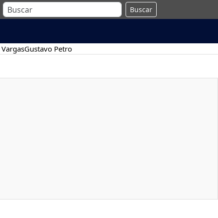
Buscar
 Vargas
Gustavo Petro