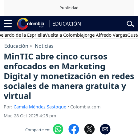
EDUCACIÓN
o de la Espriella
Vuelta a Colombia
Jorge Alfredo Vargas
Gustavo P
Educación
Noticias
MinTIC abre cinco cursos
enfocados en Marketing
Digital y monetización en redes
sociales de manera gratuita y
virtual
Por:
Camila Méndez Sastoque
• Colombia.com
Mar, 28 Oct 2025 4:25 pm
Comparte en: