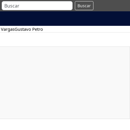
Buscar
 Vargas
Gustavo Petro