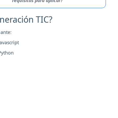
requisitos para aplicar?
neración TIC?
lante:
avascript
Python