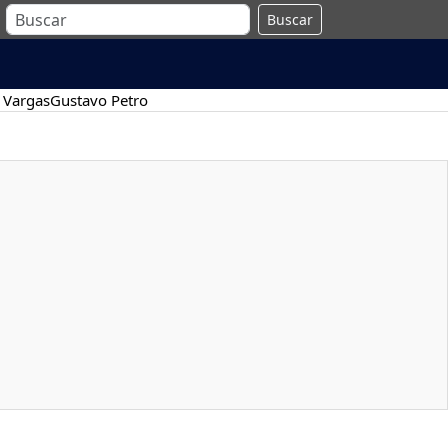
Buscar
 Vargas
Gustavo Petro