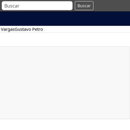
Buscar
 Vargas
Gustavo Petro