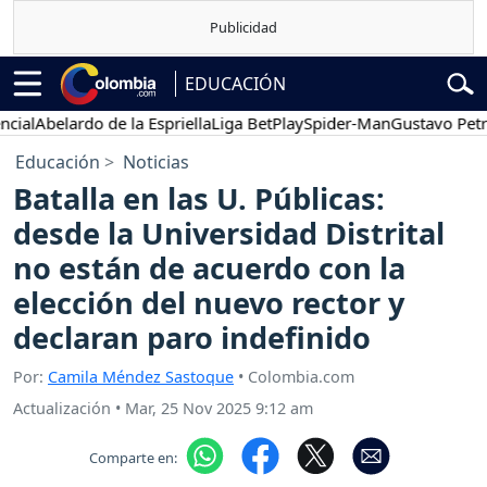
EDUCACIÓN
l
Abelardo de la Espriella
Liga BetPlay
Spider-Man
Gustavo Petro
Educación
Noticias
Batalla en las U. Públicas:
desde la Universidad Distrital
no están de acuerdo con la
elección del nuevo rector y
declaran paro indefinido
Por:
Camila Méndez Sastoque
• Colombia.com
Actualización
•
Mar, 25 Nov 2025 9:12 am
Comparte en: