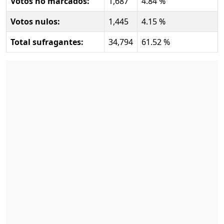
Votos no marcados:
1,687
4.84 %
Votos nulos:
1,445
4.15 %
Total sufragantes:
34,794
61.52 %