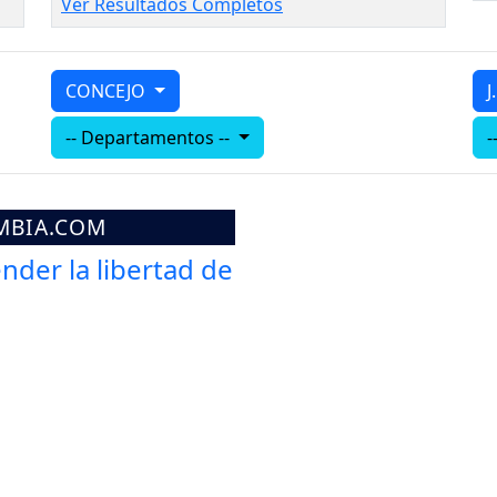
Ver Resultados Completos
CONCEJO
J
-- Departamentos --
-
MBIA.COM