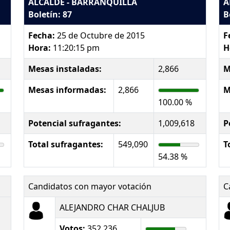
ALCALDE - BARRANQUILLA
A
Boletín: 87
B
Fecha:
25 de Octubre de 2015
F
Hora:
11:20:15 pm
H
Mesas instaladas:
2,866
M
Mesas informadas:
2,866
M
100.00 %
Potencial sufragantes:
1,009,618
P
Total sufragantes:
549,090
T
54.38 %
Candidatos con mayor votación
C
ALEJANDRO CHAR CHALJUB
Votos:
352,236