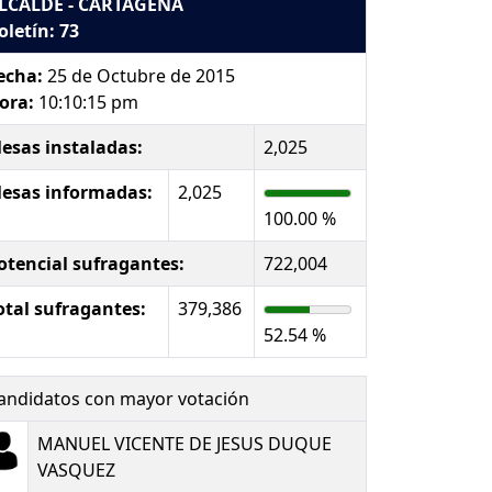
LCALDE - CARTAGENA
oletín: 73
echa:
25 de Octubre de 2015
ora:
10:10:15 pm
esas instaladas:
2,025
esas informadas:
2,025
100.00 %
otencial sufragantes:
722,004
otal sufragantes:
379,386
52.54 %
andidatos con mayor votación
MANUEL VICENTE DE JESUS DUQUE
VASQUEZ