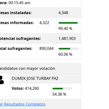
ora:
00:15:45 am
esas instaladas:
4,348
esas informadas:
4,322
99.40 %
otencial sufragantes:
1,481,903
otal sufragantes:
890,044
60.06 %
andidatos con mayor votación
DUMEK JOSE TURBAY PAZ
Votos:
414,260
54.38 %
er Resultados Completos