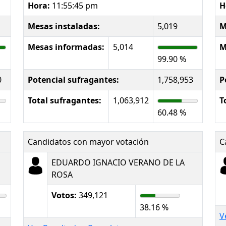
Hora:
11:55:45 pm
H
Mesas instaladas:
5,019
M
Mesas informadas:
5,014
M
99.90 %
0
Potencial sufragantes:
1,758,953
P
Total sufragantes:
1,063,912
T
60.48 %
Candidatos con mayor votación
C
EDUARDO IGNACIO VERANO DE LA
ROSA
Votos:
349,121
38.16 %
V