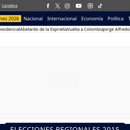
Cartelera
ones 2026
Nacional
Internacional
Economía
Política
esidencial
Abelardo de la Espriella
Vuelta a Colombia
Jorge Alfredo
ELECCIONES REGIONALES 2015