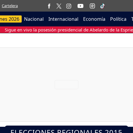
Cartelera
ones 2026
Nacional
Internacional
Economía
Política
Sigue en vivo la posesión presidencial de Abelardo de la Esprie
ELECCIONES REGIONALES 2015