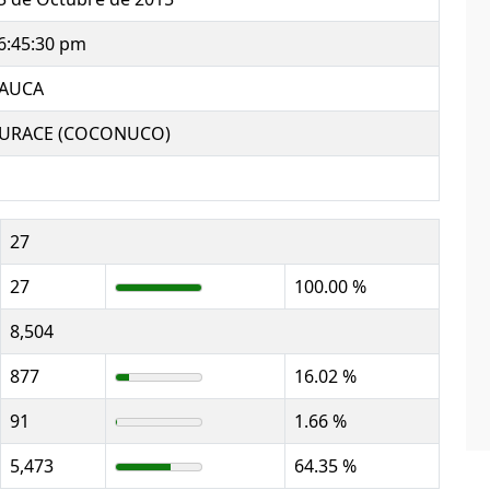
6:45:30 pm
AUCA
URACE (COCONUCO)
27
27
100.00 %
8,504
877
16.02 %
91
1.66 %
5,473
64.35 %