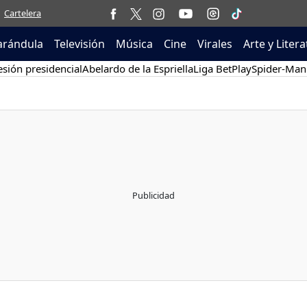
Cartelera
arándula
Televisión
Música
Cine
Virales
Arte y Liter
sión presidencial
Abelardo de la Espriella
Liga BetPlay
Spider-Man