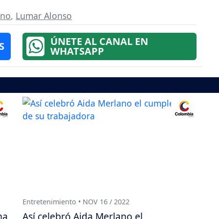
ano
,
Lumar Alonso
ÚNETE AL CANAL EN
S
WHATSAPP
Entretenimiento • NOV 16 / 2022
ma
Así celebró Aida Merlano el