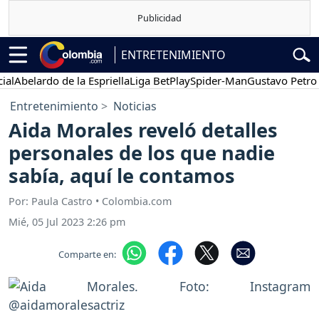
ENTRETENIMIENTO
belardo de la Espriella
Liga BetPlay
Spider-Man
Gustavo Petro
P
Entretenimiento
Noticias
Aida Morales reveló detalles
personales de los que nadie
sabía, aquí le contamos
Por: Paula Castro • Colombia.com
Mié, 05 Jul 2023 2:26 pm
Comparte en: