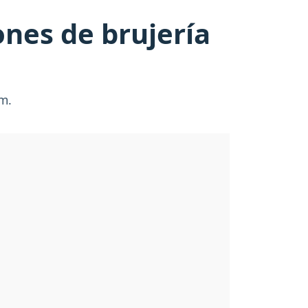
ones de brujería
am.