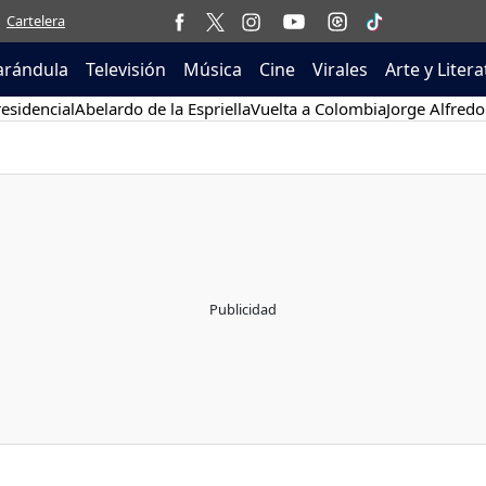
Cartelera
arándula
Televisión
Música
Cine
Virales
Arte y Liter
esidencial
Abelardo de la Espriella
Vuelta a Colombia
Jorge Alfredo