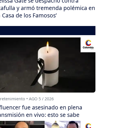
lissa Gate se despachó contra
tafulla y armó tremenda polémica en
a Casa de los Famosos’
retenimiento • AGO 5 / 2026
fluencer fue asesinado en plena
ansmisión en vivo: esto se sabe