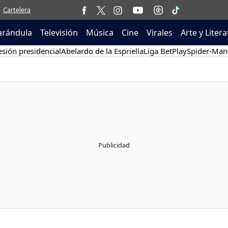
Cartelera
arándula
Televisión
Música
Cine
Virales
Arte y Liter
sión presidencial
Abelardo de la Espriella
Liga BetPlay
Spider-Man