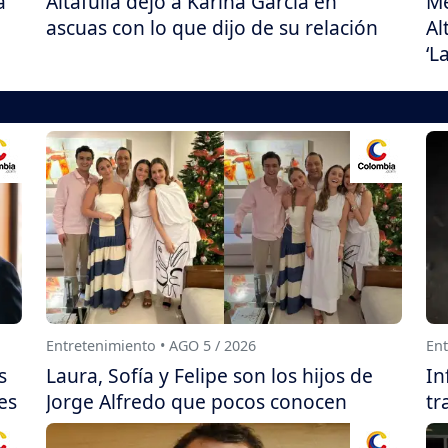
a
Altafulla dejó a Karina García en
Me
ascuas con lo que dijo de su relación
Al
‘L
Entretenimiento • AGO 5 / 2026
Ent
s
Laura, Sofía y Felipe son los hijos de
In
es
Jorge Alfredo que pocos conocen
tr