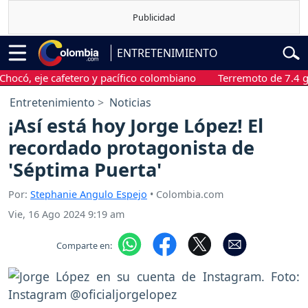
ENTRETENIMIENTO
 eje cafetero y pacífico colombiano
Terremoto de 7.4 grados 
Entretenimiento
Noticias
¡Así está hoy Jorge López! El
recordado protagonista de
'Séptima Puerta'
Por:
Stephanie Angulo Espejo
• Colombia.com
Vie, 16 Ago 2024 9:19 am
Comparte en: