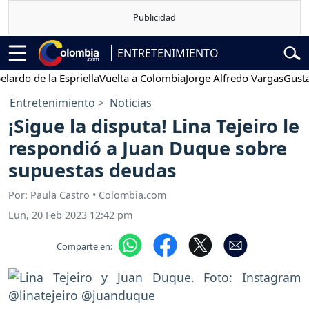
ENTRETENIMIENTO
 de la Espriella
Vuelta a Colombia
Jorge Alfredo Vargas
Gustavo Pe
Entretenimiento
Noticias
¡Sigue la disputa! Lina Tejeiro le
respondió a Juan Duque sobre
supuestas deudas
Por: Paula Castro • Colombia.com
Lun, 20 Feb 2023 12:42 pm
Comparte en: