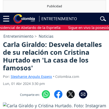
ENTRETENIMIENTO
cial de Abelardo de la Espriella
Sigue en vivo la posesión pre
Entretenimiento
Noticias
Carla Giraldo: Desvela detalles
de su relación con Cristina
Hurtado en 'La casa de los
famosos'
Por:
Stephanie Angulo Espejo
• Colombia.com
Lun, 01 Abr 2024 3:30 pm
Comparte en: