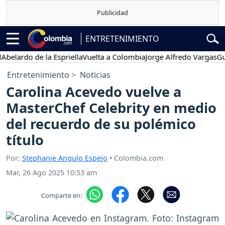
ENTRETENIMIENTO
rdo de la Espriella
Vuelta a Colombia
Jorge Alfredo Vargas
Gustavo
Entretenimiento
Noticias
Carolina Acevedo vuelve a
MasterChef Celebrity en medio
del recuerdo de su polémico
título
Por:
Stephanie Angulo Espejo
• Colombia.com
Mar, 26 Ago 2025 10:53 am
Comparte en: