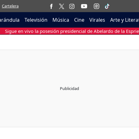
Cartelera
arándula
Televisión
Música
Cine
Virales
Arte y Liter
Sigue en vivo la posesión presidencial de Abelardo de la Esprie