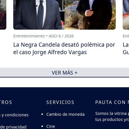
Entretenimiento • AGO 6 / 2026
Ent
La Negra Candela desató polémica por
La
el caso Jorge Alfredo Vargas
Gu
VER MÁS +
TROS
SERVICIOS
PAUTA CON
Somos la vitrina 
Cambio de moneda
 y condiciones
tus productos y/o
Cine
 de privacidad