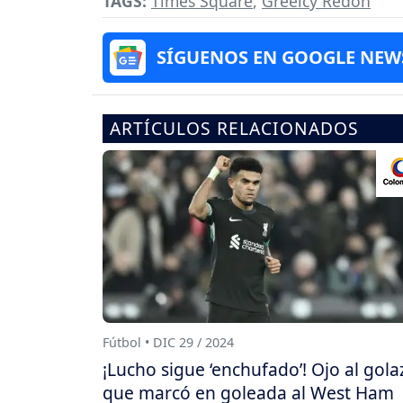
TAGS:
Times Square
,
Greeicy Redón
SÍGUENOS EN GOOGLE NEW
ARTÍCULOS RELACIONADOS
Fútbol • DIC 29 / 2024
¡Lucho sigue ‘enchufado’! Ojo al gola
que marcó en goleada al West Ham