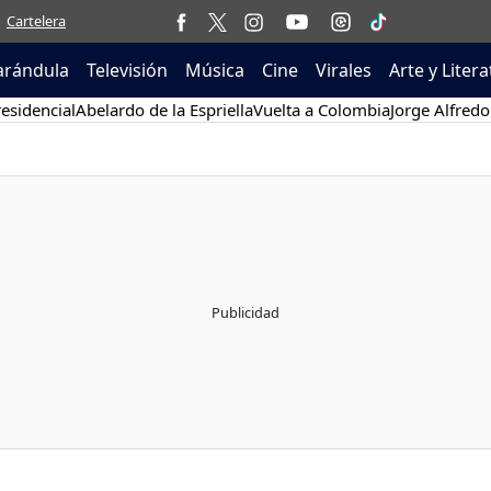
Cartelera
arándula
Televisión
Música
Cine
Virales
Arte y Liter
esidencial
Abelardo de la Espriella
Vuelta a Colombia
Jorge Alfredo