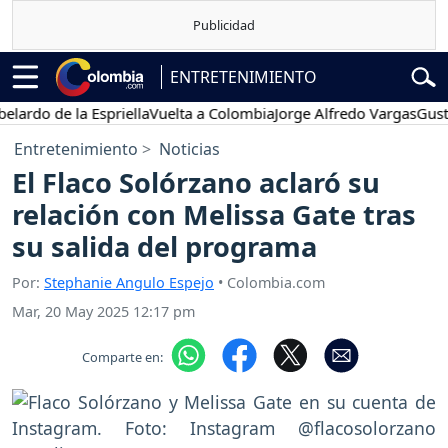
ENTRETENIMIENTO
 de la Espriella
Vuelta a Colombia
Jorge Alfredo Vargas
Gustavo P
Entretenimiento
Noticias
El Flaco Solórzano aclaró su
relación con Melissa Gate tras
su salida del programa
Por:
Stephanie Angulo Espejo
• Colombia.com
Mar, 20 May 2025 12:17 pm
Comparte en: