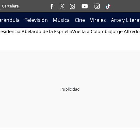
Cartelera
arándula
Televisión
Música
Cine
Virales
Arte y Liter
esidencial
Abelardo de la Espriella
Vuelta a Colombia
Jorge Alfredo