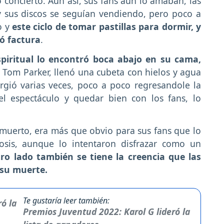
 concierto. Aún así, sus fans aún lo amaban, las
 y sus discos se seguían vendiendo, pero poco a
o y
este ciclo de tomar pastillas para dormir, y
ró factura
.
spiritual lo encontró boca abajo en su cama,
Tom Parker, llenó una cubeta con hielos y agua
rgió varias veces, poco a poco regresandole la
 el espectáculo y quedar bien con los fans, lo
muerto, era más que obvio para sus fans que lo
sis, aunque lo intentaron disfrazar como un
ro lado también se tiene la creencia que las
 su muerte.
Te gustaría leer también:
Premios Juventud 2022: Karol G lideró la