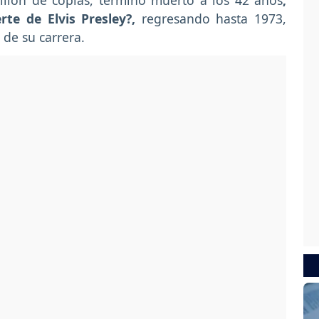
llón de copias, terminó muerto a los 42 años
,
te de Elvis Presley?,
regresando hasta 1973,
 de su carrera.