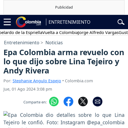
ENTRETENIMIENTO
o de la Espriella
Vuelta a Colombia
Jorge Alfredo Vargas
Gustavo P
Entretenimiento
Noticias
Epa Colombia arma revuelo con
lo que dijo sobre Lina Tejeiro y
Andy Rivera
Por:
Stephanie Angulo Espejo
• Colombia.com
Jue, 01 Ago 2024 3:08 pm
Comparte en: