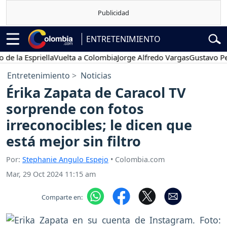
ENTRETENIMIENTO
 Espriella
Vuelta a Colombia
Jorge Alfredo Vargas
Gustavo Petro
Entretenimiento
Noticias
Érika Zapata de Caracol TV
sorprende con fotos
irreconocibles; le dicen que
está mejor sin filtro
Por:
Stephanie Angulo Espejo
• Colombia.com
Mar, 29 Oct 2024 11:15 am
Comparte en: