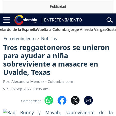
ENTRETENIMIENTO
 de la Espriella
Vuelta a Colombia
Jorge Alfredo Vargas
Gustavo Pe
Entretenimiento
Noticias
Tres reggaetoneros se unieron
para ayudar a niña
sobreviviente a masacre en
Uvalde, Texas
Por: Alexandra Mendez • Colombia.com
Vie, 16 Sep 2022 10:05 am
Comparte en: