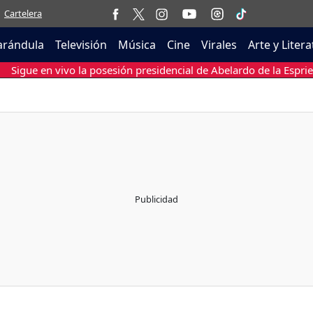
Cartelera
arándula
Televisión
Música
Cine
Virales
Arte y Liter
Sigue en vivo la posesión presidencial de Abelardo de la Esprie