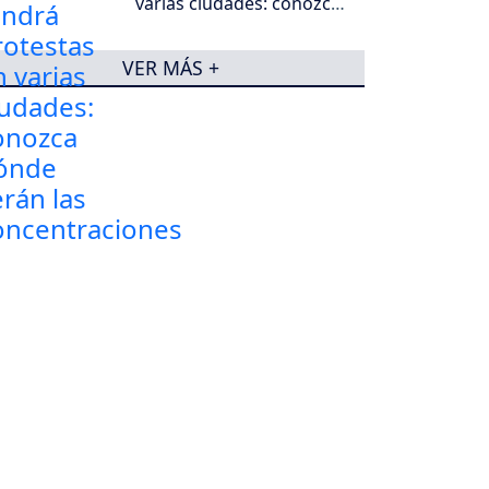
varias ciudades: conozca
dónde serán las
concentraciones
VER MÁS +