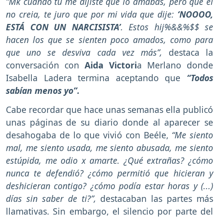
“Mk cuando tú me dijiste que lo amabas, pero que él
no creia, te juro que por mi vida que dije:
‘NOOOO,
ESTÁ CON UN NARCISISTA’
. Estos hij%&&%$$ se
hacen los que se sienten poco amados, como para
que uno se desviva cada vez más”,
destaca la
conversación con
Aida Victori
a Merlano donde
Isabella Ladera termina aceptando que
“Todos
sabían menos yo”.
Cabe recordar que hace unas semanas ella publicó
unas páginas de su diario donde al aparecer se
desahogaba de lo que vivió con Beéle,
“Me siento
mal, me siento usada, me siento abusada, me siento
estúpida, me odio x amarte. ¿Qué extrañas? ¿cómo
nunca te defendió? ¿cómo permitió que hicieran y
deshicieran contigo? ¿cómo podía estar horas y (...)
días sin saber de ti?”,
destacaban las partes más
llamativas. Sin embargo, el silencio por parte del