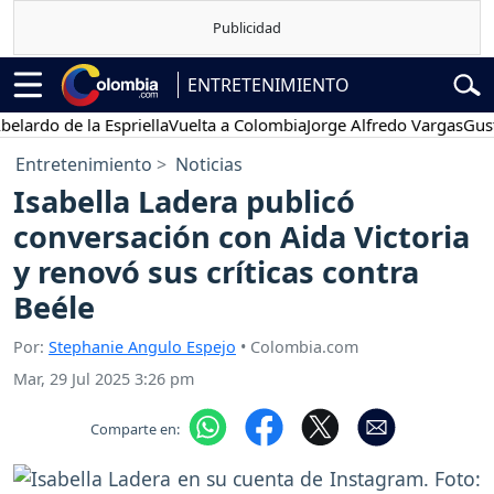
ENTRETENIMIENTO
do de la Espriella
Vuelta a Colombia
Jorge Alfredo Vargas
Gustavo 
Entretenimiento
Noticias
Isabella Ladera publicó
conversación con Aida Victoria
y renovó sus críticas contra
Beéle
Por:
Stephanie Angulo Espejo
• Colombia.com
Mar, 29 Jul 2025 3:26 pm
Comparte en: