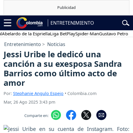
ENTRETENIMIENTO
lardo de la Espriella
Liga BetPlay
Spider-Man
Gustavo Petro
Pos
Entretenimiento
Noticias
Jessi Uribe le dedicó una
canción a su exesposa Sandra
Barrios como último acto de
amor
Por:
Stephanie Angulo Espejo
• Colombia.com
Mar, 26 Ago 2025 3:43 pm
Comparte en: