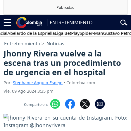
ENTRETENIMIENTO
Abelardo de la Espriella
Liga BetPlay
Spider-Man
Gustavo Petro
Entretenimiento
Noticias
Jhonny Rivera vuelve a la
escena tras un procedimiento
de urgencia en el hospital
Por:
Stephanie Angulo Espejo
• Colombia.com
Vie, 09 Ago 2024 3:35 pm
Comparte en: