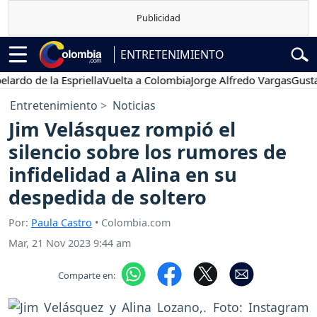
ENTRETENIMIENTO
o de la Espriella
Vuelta a Colombia
Jorge Alfredo Vargas
Gustavo P
Entretenimiento
Noticias
Jim Velásquez rompió el
silencio sobre los rumores de
infidelidad a Alina en su
despedida de soltero
Por:
Paula Castro
• Colombia.com
Mar, 21 Nov 2023 9:44 am
Comparte en: