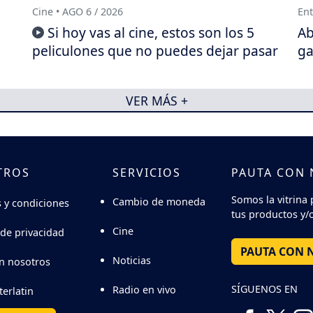
Cine • AGO 6 / 2026
Ent
Si hoy vas al cine, estos son los 5
Ab
peliculones que no puedes dejar pasar
ga
VER MÁS +
TROS
SERVICIOS
PAUTA CON
Somos la vitrina 
Cambio de moneda
 y condiciones
tus productos y/o
Cine
 de privacidad
PAUTA CON 
Noticias
n nosotros
SÍGUENOS EN
Radio en vivo
terlatin