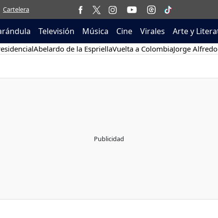
Cartelera
arándula
Televisión
Música
Cine
Virales
Arte y Liter
esidencial
Abelardo de la Espriella
Vuelta a Colombia
Jorge Alfredo