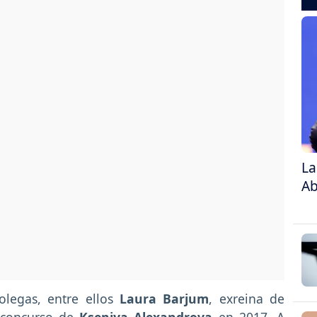
La
Ab
olegas, entre ellos
Laura Barjum
, exreina de
 concurso de
Kseniya Alexandrova
en 2017. A