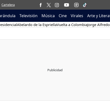
Cartelera
arándula
Televisión
Música
Cine
Virales
Arte y Liter
esidencial
Abelardo de la Espriella
Vuelta a Colombia
Jorge Alfredo