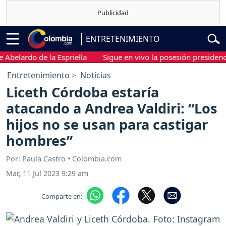
ENTRETENIMIENTO
ardo de la Espriella
Sigue en vivo la posesión presidencial de
Entretenimiento
Noticias
Liceth Córdoba estaría
atacando a Andrea Valdiri: “Los
hijos no se usan para castigar
hombres”
Por: Paula Castro • Colombia.com
Mar, 11 Jul 2023 9:29 am
Comparte en: