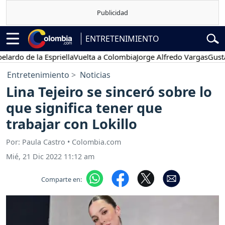
ENTRETENIMIENTO
 de la Espriella
Vuelta a Colombia
Jorge Alfredo Vargas
Gustavo Pe
Entretenimiento
Noticias
Lina Tejeiro se sinceró sobre lo
que significa tener que
trabajar con Lokillo
Por: Paula Castro • Colombia.com
Mié, 21 Dic 2022 11:12 am
Comparte en: