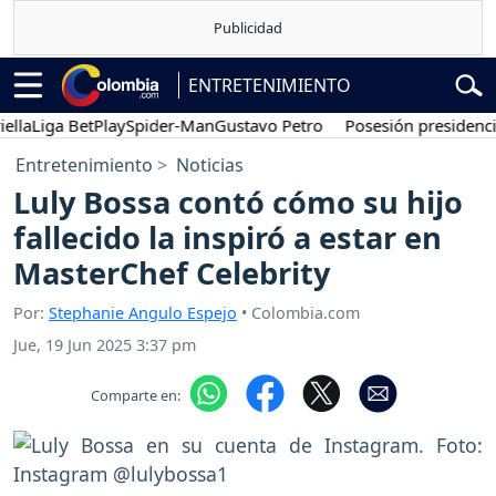
ENTRETENIMIENTO
Liga BetPlay
Spider-Man
Gustavo Petro
Posesión presidencial
Ab
Entretenimiento
Noticias
Luly Bossa contó cómo su hijo
fallecido la inspiró a estar en
MasterChef Celebrity
Por:
Stephanie Angulo Espejo
• Colombia.com
Jue, 19 Jun 2025 3:37 pm
Comparte en: