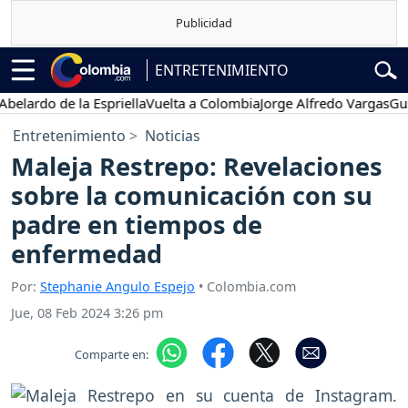
ENTRETENIMIENTO
do de la Espriella
Vuelta a Colombia
Jorge Alfredo Vargas
Gustavo 
Entretenimiento
Noticias
Maleja Restrepo: Revelaciones
sobre la comunicación con su
padre en tiempos de
enfermedad
Por:
Stephanie Angulo Espejo
• Colombia.com
Jue, 08 Feb 2024 3:26 pm
Comparte en: