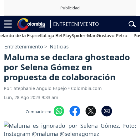
ENTRETENIMIENTO
o de la Espriella
Liga BetPlay
Spider-Man
Gustavo Petro
Posesió
Entretenimiento
Noticias
Maluma se declara ghosteado
por Selena Gómez en
propuesta de colaboración
Por: Stephanie Angulo Espejo • Colombia.com
Lun, 28 Ago 2023 9:33 am
Comparte en: