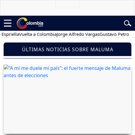
ella
Vuelta a Colombia
Jorge Alfredo Vargas
Gustavo Petro
Poses
ÚLTIMAS NOTICIAS SOBRE MALUMA