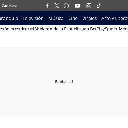
Cartelera
arándula
Televisión
Música
Cine
Virales
Arte y Liter
sión presidencial
Abelardo de la Espriella
Liga BetPlay
Spider-Man