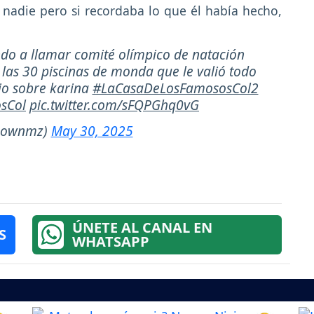
 nadie pero si recordaba lo que él había hecho,
ndo a llamar comité olímpico de natación
n las 30 piscinas de monda que le valió todo
ijo sobre karina
#LaCasaDeLosFamososCol2
sCol
pic.twitter.com/sFQPGhq0vG
oownmz)
May 30, 2025
ÚNETE AL CANAL EN
S
WHATSAPP