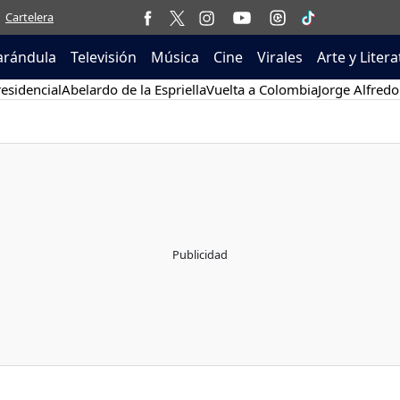
Cartelera
arándula
Televisión
Música
Cine
Virales
Arte y Liter
esidencial
Abelardo de la Espriella
Vuelta a Colombia
Jorge Alfredo