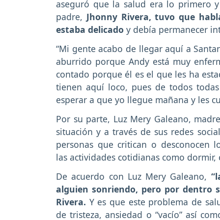
aseguró que la salud era lo primero 
padre,
Jhonny Rivera, tuvo que habla
estaba delicado
y debía permanecer int
“Mi gente acabo de llegar aquí a Santa
aburrido porque Andy está muy enfermo
contado porque él es el que les ha est
tienen aquí loco, pues de todos toda
esperar a que yo llegue mañana y les c
Por su parte, Luz Mery Galeano, madre 
situación y a través de sus redes soci
personas que critican o desconocen l
las actividades cotidianas como dormir, c
De acuerdo con Luz Mery Galeano,
“l
alguien sonriendo, pero por dentro 
Rivera.
Y es que este problema de sal
de tristeza, ansiedad o “vacío” así c