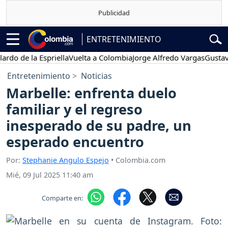
ENTRETENIMIENTO
 de la Espriella
Vuelta a Colombia
Jorge Alfredo Vargas
Gustavo Pe
Entretenimiento
Noticias
Marbelle: enfrenta duelo
familiar y el regreso
inesperado de su padre, un
esperado encuentro
Por:
Stephanie Angulo Espejo
• Colombia.com
Mié, 09 Jul 2025 11:40 am
Comparte en: