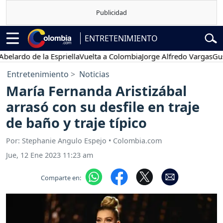
ENTRETENIMIENTO
o de la Espriella
Vuelta a Colombia
Jorge Alfredo Vargas
Gustavo P
Entretenimiento
Noticias
María Fernanda Aristizábal
arrasó con su desfile en traje
de baño y traje típico
Por: Stephanie Angulo Espejo • Colombia.com
Jue, 12 Ene 2023 11:23 am
Comparte en: