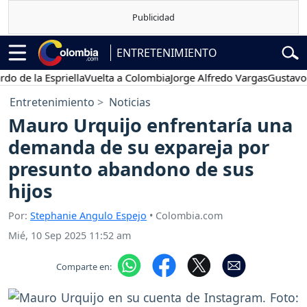
ENTRETENIMIENTO
 la Espriella
Vuelta a Colombia
Jorge Alfredo Vargas
Gustavo Petr
Entretenimiento
Noticias
Mauro Urquijo enfrentaría una
demanda de su expareja por
presunto abandono de sus
hijos
Por:
Stephanie Angulo Espejo
• Colombia.com
Mié, 10 Sep 2025 11:52 am
Comparte en: