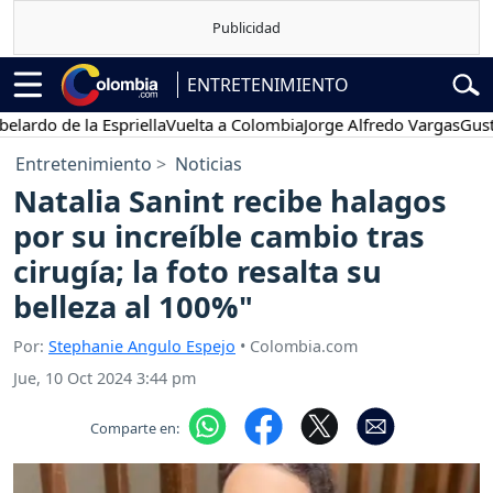
ENTRETENIMIENTO
 de la Espriella
Vuelta a Colombia
Jorge Alfredo Vargas
Gustavo Pe
Entretenimiento
Noticias
Natalia Sanint recibe halagos
por su increíble cambio tras
cirugía; la foto resalta su
belleza al 100%"
Por:
Stephanie Angulo Espejo
• Colombia.com
Jue, 10 Oct 2024 3:44 pm
Comparte en: