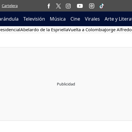
Cartelera
arándula
Televisión
Música
Cine
Virales
Arte y Liter
esidencial
Abelardo de la Espriella
Vuelta a Colombia
Jorge Alfredo