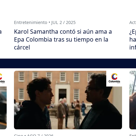
Entretenimiento • JUL 2 / 2025
Act
a
Karol Samantha contó si aún ama a
¿E
Epa Colombia tras su tiempo en la
ha
cárcel
in
Cine • AGO 7 / 2026
Ent