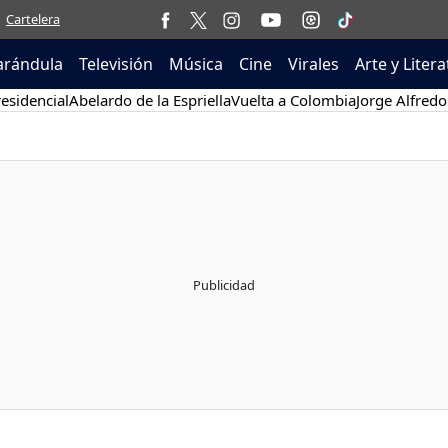
Cartelera
arándula
Televisión
Música
Cine
Virales
Arte y Liter
esidencial
Abelardo de la Espriella
Vuelta a Colombia
Jorge Alfredo