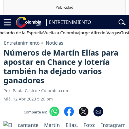
ENTRETENIMIENTO
o de la Espriella
Vuelta a Colombia
Jorge Alfredo Vargas
Gustavo 
Entretenimiento
Noticias
Números de Martín Elías para
apostar en Chance y lotería
también ha dejado varios
ganadores
Por: Paula Castro • Colombia.com
Mié, 12 Abr 2023 5:20 pm
Comparte en: