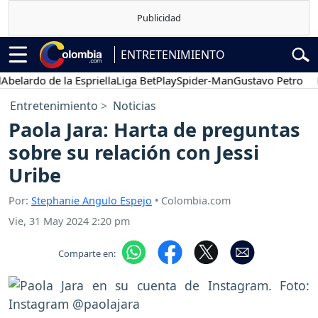
ENTRETENIMIENTO
ardo de la Espriella
Liga BetPlay
Spider-Man
Gustavo Petro
Pose
Entretenimiento
Noticias
Paola Jara: Harta de preguntas
sobre su relación con Jessi
Uribe
Por:
Stephanie Angulo Espejo
• Colombia.com
Vie, 31 May 2024 2:20 pm
Comparte en: